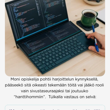
Moni opiskelija pohtii harjoittelun kynnyksellä, 
pääseekö sitä oikeasti tekemään töitä vai jääkö rooli 
vain sivustaseuraajaksi tai joutuuko 
“hanttihommiin”.  Túlkalla vastaus on selvä: