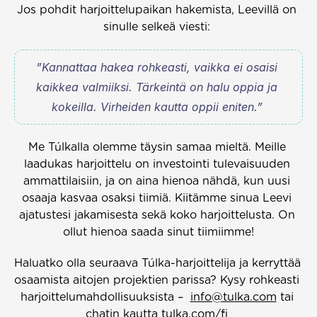
Jos pohdit harjoittelupaikan hakemista, Leevillä on 
sinulle selkeä viesti: 
”Kannattaa hakea rohkeasti, vaikka ei osaisi 
kaikkea valmiiksi. Tärkeintä on halu oppia ja 
kokeilla. Virheiden kautta oppii eniten.” 
Me Túlkalla olemme täysin samaa mieltä. Meille 
laadukas harjoittelu on investointi tulevaisuuden 
ammattilaisiin, ja on aina hienoa nähdä, kun uusi 
osaaja kasvaa osaksi tiimiä. Kiitämme sinua Leevi 
ajatustesi jakamisesta sekä koko harjoittelusta. On 
ollut hienoa saada sinut tiimiimme!
Haluatko olla seuraava Túlka-harjoittelija ja kerryttää 
osaamista aitojen projektien parissa? Kysy rohkeasti 
harjoittelumahdollisuuksista –  
info@tulka.com
 tai 
chatin kautta 
tulka.com/fi