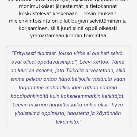
monimutkaiset järjestelmät ja tietokannat 
keskustelevat keskenään. Leevin mukaan 
mielenkiintoisinta on ollut bugien selvittäminen ja 
korjaaminen, sillä juuri siinä oppii oikeasti 
ymmärtämään koodin toimintaa.
”Erityisesti tilanteet, joissa virhe ei ole heti selvä, 
ovat olleet opettavaisimpia”, Leevi kertoo. Tämä 
on juuri se asenne, jota Túlkalla arvostetaan, sillä 
emme pelkää antaa harjoittelijoille vastuuta vaan 
tarjoamme mahdollisuuden ratkoa samoja 
koodipähkinöitä kuin kokeneemmatkin kehittäjät. 
Leevin mukaan harjoitteluaika onkin ollut ”hyvä 
yhdistelmä oppimista, haastetta ja käytännön 
tekemistä.”