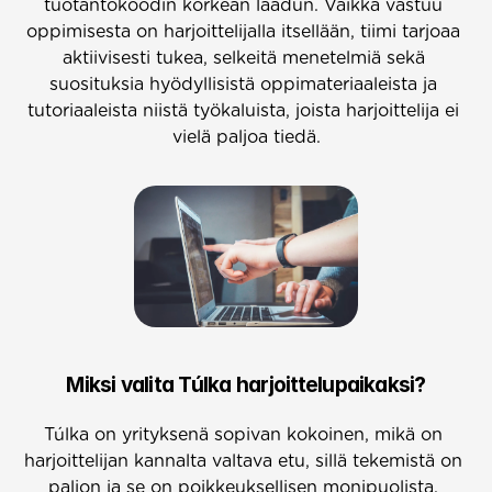
tuotantokoodin korkean laadun. Vaikka vastuu 
oppimisesta on harjoittelijalla itsellään, tiimi tarjoaa 
aktiivisesti tukea, selkeitä menetelmiä sekä 
suosituksia hyödyllisistä oppimateriaaleista ja 
tutoriaaleista niistä työkaluista, joista harjoittelija ei 
vielä paljoa tiedä.
Miksi valita Túlka harjoittelupaikaksi?
Túlka on yrityksenä sopivan kokoinen, mikä on 
harjoittelijan kannalta valtava etu, sillä tekemistä on 
paljon ja se on poikkeuksellisen monipuolista. 