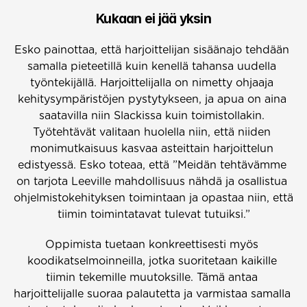
Kukaan ei jää yksin
Esko painottaa, että harjoittelijan sisäänajo tehdään 
samalla pieteetillä kuin kenellä tahansa uudella 
työntekijällä. Harjoittelijalla on nimetty ohjaaja 
kehitysympäristöjen pystytykseen, ja apua on aina 
saatavilla niin Slackissa kuin toimistollakin. 
Työtehtävät valitaan huolella niin, että niiden 
monimutkaisuus kasvaa asteittain harjoittelun 
edistyessä. Esko toteaa, että ”Meidän tehtävämme 
on tarjota Leeville mahdollisuus nähdä ja osallistua 
ohjelmistokehityksen toimintaan ja opastaa niin, että 
tiimin toimintatavat tulevat tutuiksi.”
Oppimista tuetaan konkreettisesti myös 
koodikatselmoinneilla, jotka suoritetaan kaikille 
tiimin tekemille muutoksille. Tämä antaa 
harjoittelijalle suoraa palautetta ja varmistaa samalla 