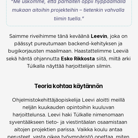
“Me uskomme, että parhaiten oppii hyppäämällä 
mukaan aitoihin projekteihin – tietenkin vahvalla 
tiimin tuella.”
Leevin
Saimme riveihimme tänä keväänä 
, joka on 
päässyt pureutumaan backend-kehityksen ja 
bugikorjausten maailmaan. Haastattelimme Leeviä 
Esko Rikkosta
sekä häntä ohjannutta 
 siitä, miltä arki 
Túlkalla näyttää harjoittelijan silmin.
Teoria kohtaa käytännön 
Ohjelmistokehittäjäopiskelija Leevi aloitti meillä 
neljän kuukauden opintoihin kuuluvan 
harjoittelunsa. Leevi haki Túlkalle nimenomaan 
syventääkseen tieto- ja viestintäalan osaamistaan 
aitojen projektien parissa. Vaikka koulu antaa 
perusteet, vasta oikea työympäristö opettaa, miten 